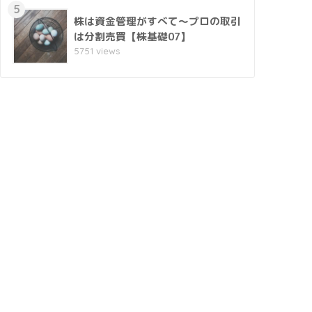
5
株は資金管理がすべて～プロの取引
は分割売買【株基礎07】
5751 views