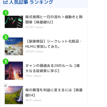
人気記事 ランキング
1
株式相場と一日の流れ＞値動きと時
間帯【株基礎02】
47293 views
2
【副業検証】シークレット化粧品・
MLMに参加してみた。
23309 views
3
ギャンの価値ある28のルール【偉
大なる投資家に学ぶ】
7942 views
4
株の暴落を利益に変えるには【株基
礎04】
6801 views