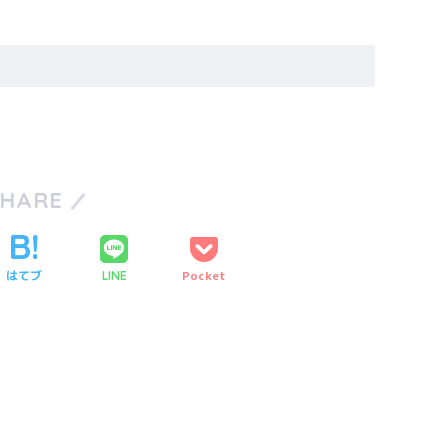
SHARE
はてブ
Pocket
LINE