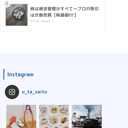
5
株は資金管理がすべて～プロの取引
は分割売買【株基礎07】
5750 views
Instagram
u_ta_saito