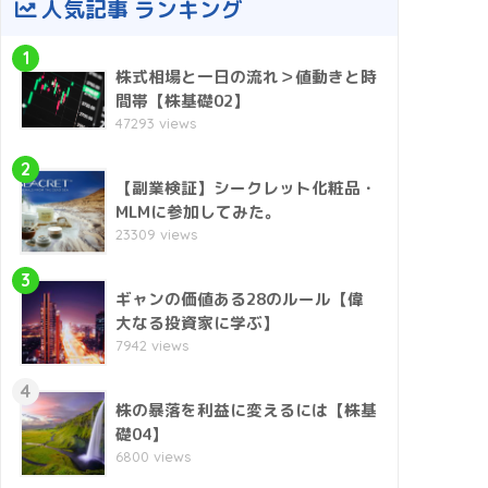
人気記事 ランキング
1
株式相場と一日の流れ＞値動きと時
間帯【株基礎02】
47293 views
2
【副業検証】シークレット化粧品・
MLMに参加してみた。
23309 views
3
ギャンの価値ある28のルール【偉
大なる投資家に学ぶ】
7942 views
4
株の暴落を利益に変えるには【株基
礎04】
6800 views