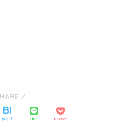
SHARE
はてブ
Pocket
LINE