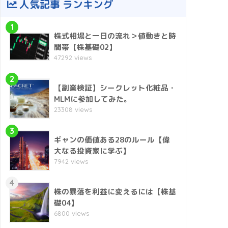
人気記事 ランキング
1
株式相場と一日の流れ＞値動きと時
間帯【株基礎02】
47292 views
2
【副業検証】シークレット化粧品・
MLMに参加してみた。
23308 views
3
ギャンの価値ある28のルール【偉
大なる投資家に学ぶ】
7942 views
4
株の暴落を利益に変えるには【株基
礎04】
6800 views