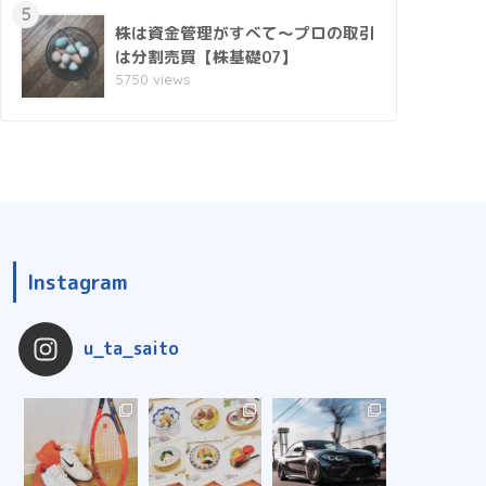
5
株は資金管理がすべて～プロの取引
は分割売買【株基礎07】
5750 views
Instagram
u_ta_saito