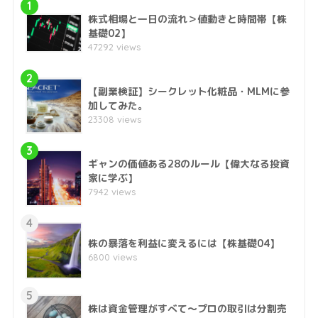
1
株式相場と一日の流れ＞値動きと時間帯【株
基礎02】
47292 views
2
【副業検証】シークレット化粧品・MLMに参
加してみた。
23308 views
3
ギャンの価値ある28のルール【偉大なる投資
家に学ぶ】
7942 views
4
株の暴落を利益に変えるには【株基礎04】
6800 views
5
株は資金管理がすべて～プロの取引は分割売