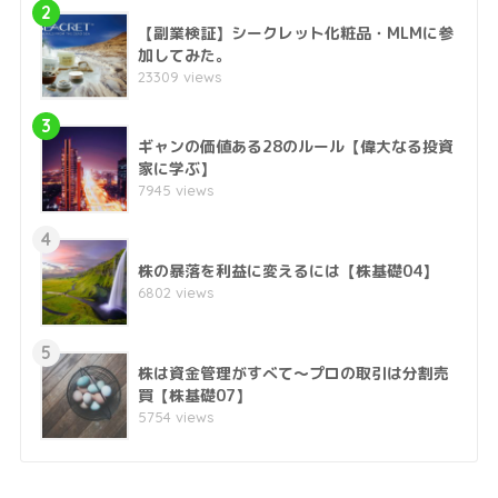
2
【副業検証】シークレット化粧品・MLMに参
加してみた。
23309 views
3
ギャンの価値ある28のルール【偉大なる投資
家に学ぶ】
7945 views
4
株の暴落を利益に変えるには【株基礎04】
6802 views
5
株は資金管理がすべて～プロの取引は分割売
買【株基礎07】
5754 views