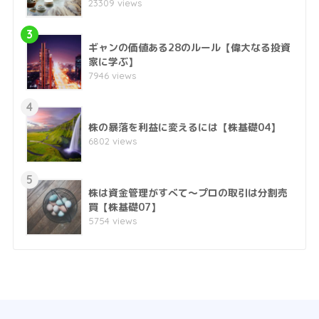
23309 views
3
ギャンの価値ある28のルール【偉大なる投資
家に学ぶ】
7946 views
4
株の暴落を利益に変えるには【株基礎04】
6802 views
5
株は資金管理がすべて～プロの取引は分割売
買【株基礎07】
5754 views