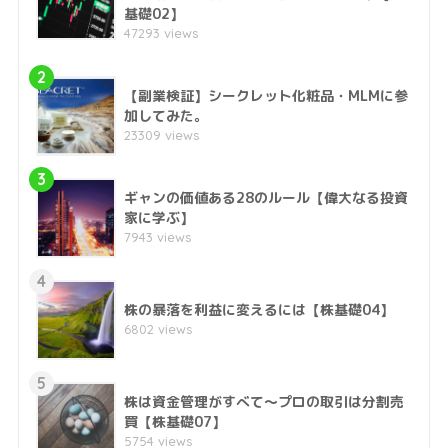
基礎02】
47293 views
2
【副業検証】シークレット化粧品・MLMに参
加してみた。
23309 views
3
ギャンの価値ある28のルール【偉大なる投資
家に学ぶ】
7943 views
4
株の暴落を利益に変えるには【株基礎04】
6802 views
5
株は資金管理がすべて～プロの取引は分割売
買【株基礎07】
5754 views