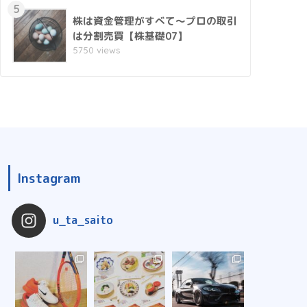
5
株は資金管理がすべて～プロの取引
は分割売買【株基礎07】
5750 views
Instagram
u_ta_saito