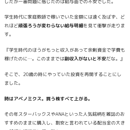
したが一番問題に感じたのは給与面での不安でした。
学生時代に家庭教師で稼いでいた金額には遠く及ばず、ど
れほど
頑張ろうが変わらない給与明細
を見て衝撃が走りま
す。
『学生時代のほうがもっと収入があって余剰資金で学費も
稼げたのに…。このままでは
副収入がないと不安
だな。』
そこで、20歳の時にやっていた投資を再開することにし
ました。
時はアベノミクス。買う株すべて上がる。
その年スターバックスやANAといった人気銘柄を雑誌のお
すすめのままに購入し、割安と言われている配当金の大き